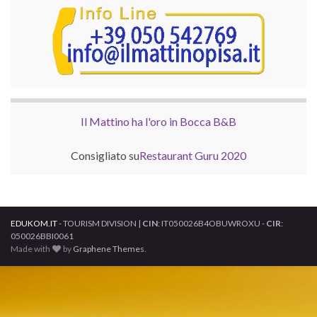
Il Mattino ha l'oro in Bocca B&B
Consigliato su
Restaurant Guru 2020
EDUKOM.IT
- TOURISM DIVISION |
CIN
: IT050026B4OBUWROXU -
CIR
:
050026BBI0061
Made with
by
Graphene Themes
.