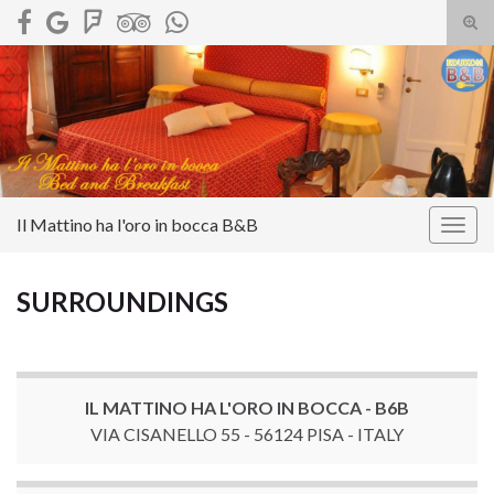
Tog
sear
Search for:
for
Il Mattino ha l'oro in bocca B&B
Togg
navig
SURROUNDINGS
IL MATTINO HA L'ORO IN BOCCA - B6B
VIA CISANELLO 55 - 56124 PISA - ITALY